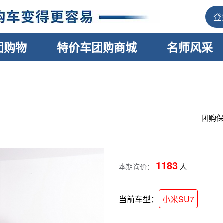
登
团购物
特价车团购商城
名师风采
团购
1183
本期询价：
人
当前车型：
小米SU7