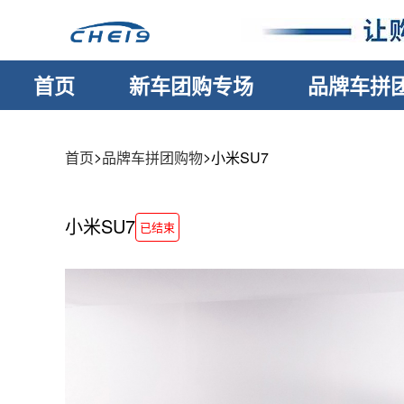
首页
新车团购专场
品牌车拼
>
>
首页
品牌车拼团购物
小米SU7
小米SU7
已结束