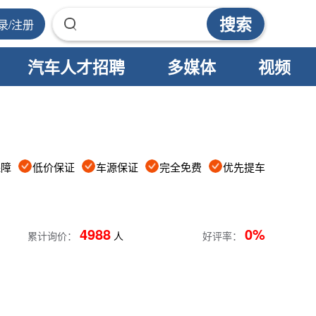
搜索
录/注册
汽车人才招聘
多媒体
视频
保障
低价保证
车源保证
完全免费
优先提车
4988
0%
累计询价：
人
好评率：