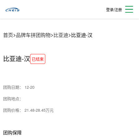
登录/注册
>
>
>
首页
品牌车拼团购物
比亚迪
比亚迪-汉
比亚迪-汉
已结束
路团友
188****9551
DM
10小时前
团购日期： 12-20
团购地点：
姬团友
177****5345
四驱高性能版旗舰型
11小时前
团购价格： 21.48-28.45万元
古团友
183****2690
标准续航版豪华型
11小时前
团购保障
卢团友
187****4185
四驱性能版豪华型
11小时前