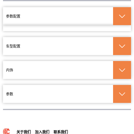
史团友
157****6774
6座
10小时前
参数配置
詹团友
188****3064
2020款
10小时前
闵团友
151****4176
EcoBoost
11小时前
车型配置
穆团友
133****3993
7座
12小时前
内饰
向团友
157****2641
EcoBoost
12小时前
诸团友
188****5760
EcoBoost
12小时前
参数
郑团友
156****7461
四驱铂金版
1小时前
黎团友
188****2885
7座
1小时前
关于我们
加入我们
联系我们