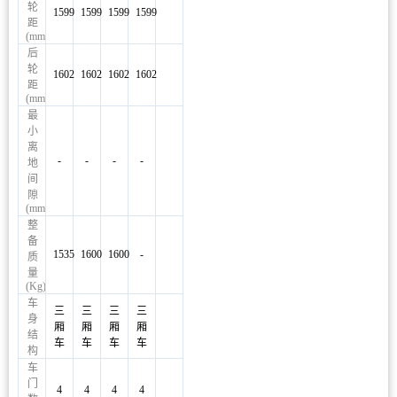
轮
1599
1599
1599
1599
距
(mm)
后
轮
1602
1602
1602
1602
距
(mm)
最
小
离
-
-
-
-
地
间
隙
(mm)
整
备
1535
1600
1600
-
质
量
(Kg)
车
三
三
三
三
身
厢
厢
厢
厢
结
车
车
车
车
构
车
门
4
4
4
4