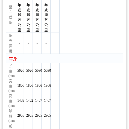
三
三
三
三
年
年
年
年
整
或
或
或
或
车
10
10
10
10
质
万
万
万
万
保
公
公
公
公
里
里
里
里
保
养
-
-
-
-
费
用
车身
长
5026
5026
5030
5030
度
(mm)
宽
1866
1866
1866
1866
度
(mm)
高
1459
1462
1467
1467
度
(mm)
轴
2905
2905
2905
2905
距
(mm)
前