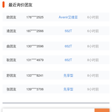
胡团友
156****5410
Avenir艾维亚
6小时前
最近询价团友
欧团友
176****2525
Avenir艾维亚
6小时前
逄团友
187****2566
552T
6小时前
曲团友
130****3596
652T
8小时前
耿团友
131****4979
652T
8小时前
舒团友
133****8241
先享型
8小时前
张团友
139****3706
先享型
9小时前
仲团友
176****9463
Avenir艾维亚
9小时前