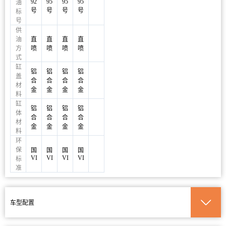
92
95
95
95
油
号
号
号
号
标
号
供
油
直
直
直
直
方
喷
喷
喷
喷
式
缸
铝
铝
铝
铝
盖
合
合
合
合
材
金
金
金
金
料
缸
铝
铝
铝
铝
体
合
合
合
合
材
金
金
金
金
料
环
保
国
国
国
国
VI
VI
VI
VI
标
准
车型配置