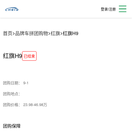
登录/注册
>
>
>
首页
品牌车拼团购物
红旗
红旗H9
红旗H9
已结束
左团友
157****2003
3.0T
8小时前
武团友
176****2378
H9+
9小时前
团购日期： 9-1
团购地点：
湛团友
185****4502
2022款
9小时前
团购价格： 23.98-46.98万
欧团友
153****8027
2022款
10小时前
团购保障
仇团友
182****3743
智联旗享版
10小时前