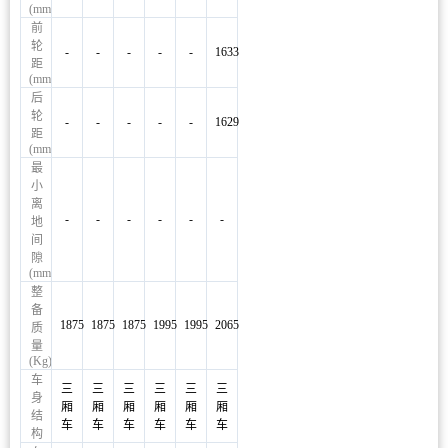
(mm)
前
轮
-
-
-
-
-
1633
距
(mm)
后
轮
-
-
-
-
-
1629
距
(mm)
最
小
离
-
-
-
-
-
-
地
间
隙
(mm)
整
备
1875
1875
1875
1995
1995
2065
质
量
(Kg)
车
三
三
三
三
三
三
身
厢
厢
厢
厢
厢
厢
结
车
车
车
车
车
车
构