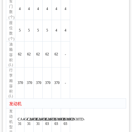
车
门
4
4
4
4
4
4
数
(个)
座
位
5
5
5
5
4
4
数
(个)
油
箱
62
62
62
62
62
-
容
积
(L)
行
李
厢
370
370
370
370
370
-
容
积
(L)
发动机
发
动
CA4GC20TD-
CA4GC20TD-
CA4GC20TD-
CA6GV30TD-
CA6GV30TD-
CA6GV30TD-
机
31
31
31
03
03
03
型