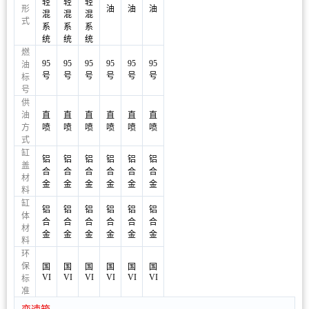
轻
轻
轻
形
油
油
油
混
混
混
式
系
系
系
统
统
统
燃
95
95
95
95
95
95
油
号
号
号
号
号
号
标
号
供
油
直
直
直
直
直
直
方
喷
喷
喷
喷
喷
喷
式
缸
铝
铝
铝
铝
铝
铝
盖
合
合
合
合
合
合
材
金
金
金
金
金
金
料
缸
铝
铝
铝
铝
铝
铝
体
合
合
合
合
合
合
材
金
金
金
金
金
金
料
环
保
国
国
国
国
国
国
VI
VI
VI
VI
VI
VI
标
准
变速箱