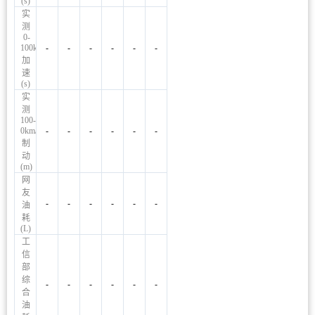
(s)
实
测
0-
100km/h
-
-
-
-
-
-
加
速
(s)
实
测
100-
0km/h
-
-
-
-
-
-
制
动
(m)
网
友
-
-
-
-
-
-
油
耗
(L)
工
信
部
综
-
-
-
-
-
-
合
油