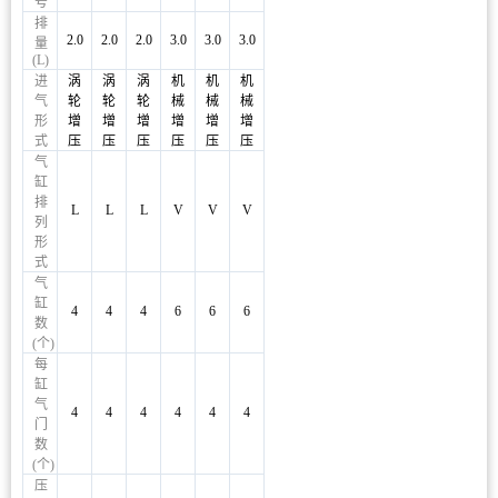
号
排
2.0
2.0
2.0
3.0
3.0
3.0
量
(L)
进
涡
涡
涡
机
机
机
气
轮
轮
轮
械
械
械
形
增
增
增
增
增
增
式
压
压
压
压
压
压
气
缸
排
L
L
L
V
V
V
列
形
式
气
缸
4
4
4
6
6
6
数
(个)
每
缸
气
4
4
4
4
4
4
门
数
(个)
压