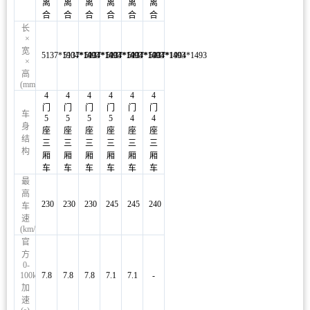
离
离
离
离
离
离
合
合
合
合
合
合
长
昌团友
147****8304
卓越定制版
4小时前
×
宽
5137*1904*1493
5137*1904*1493
5137*1904*1493
5137*1904*1493
5137*1904*1493
5337*1904*1493
×
朱团友
147****9074
2022款
4小时前
高
(mm)
4
4
4
4
4
4
门
门
门
门
门
门
车
5
5
5
5
4
4
身
座
座
座
座
座
座
结
三
三
三
三
三
三
构
厢
厢
厢
厢
厢
厢
车
车
车
车
车
车
最
高
230
230
230
245
245
240
车
速
(km/h)
官
方
0-
100km/h
7.8
7.8
7.8
7.1
7.1
-
加
速