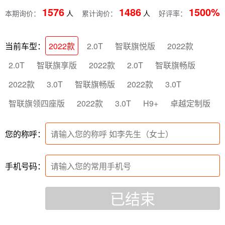
1576
1486
1500%
本期询价：
人
累计询价：
人
好评率：
沈团友
184****2461
2.0T
11小时前
2.0T
当前车型：
2022款
智联旗悦版
2022款
雍团友
136****9333
2.0T
2小时前
2.0T
2.0T
智联旗享版
2022款
智联旗畅版
熊团友
184****4463
2.0T
2小时前
3.0T
3.0T
2022款
智联旗畅版
2022款
3.0T
H9+
智联旗领四座版
2022款
卓越定制版
石团友
186****2046
H9+
2小时前
您的称呼：
孔团友
187****5178
2.0T
3小时前
手机号码：
昌团友
147****8304
卓越定制版
4小时前
已结束
朱团友
147****9074
2022款
4小时前