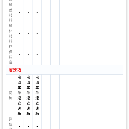
缸
盖
-
-
-
材
料
缸
体
-
-
-
材
料
环
保
-
-
-
标
准
变速箱
电
电
电
动
动
动
车
车
车
简
单
单
单
称
速
速
速
变
变
变
速
速
速
箱
箱
箱
挡
位
●
●
●