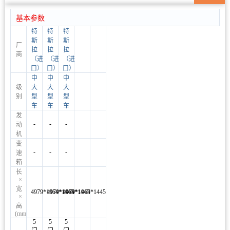
基本参数
章团友
184****2959
Plaid
12小时前
特
特
特
斯
斯
斯
厂
拉
拉
拉
姜团友
189****4929
2021款
12小时前
商
（进
（进
（进
口）
口）
口）
中
中
中
伊团友
150****3777
2021款
1小时前
级
大
大
大
别
型
型
型
车
车
车
费团友
188****7603
长续航升级版
1小时前
发
-
-
-
动
机
郝团友
158****7759
版
2小时前
变
-
-
-
速
箱
米团友
180****9117
Plaid
2小时前
长
×
宽
4979*1964*1445
4979*1964*1445
4979*1964*1445
×
陆团友
134****4897
2021款
3小时前
高
(mm)
5
5
5