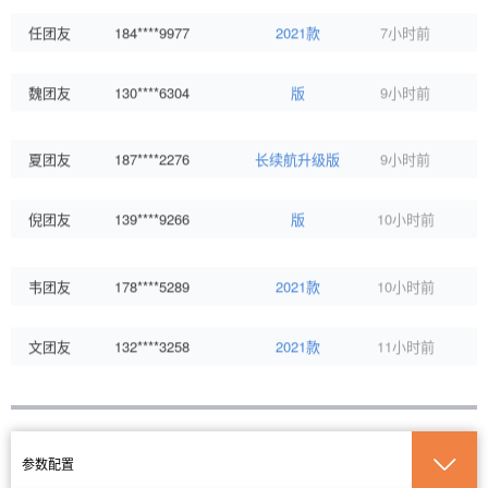
任团友
184****9977
2021款
7小时前
魏团友
130****6304
版
9小时前
夏团友
187****2276
长续航升级版
9小时前
倪团友
139****9266
版
10小时前
韦团友
178****5289
2021款
10小时前
文团友
132****3258
2021款
11小时前
江团友
137****7387
2021款
11小时前
参数配置
狄团友
152****5854
版
11小时前