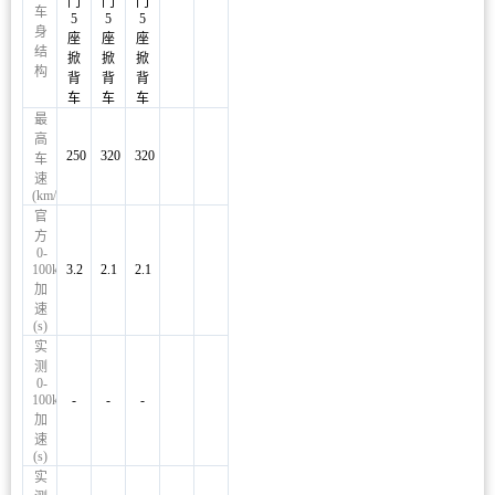
门
门
门
封团友
133****6166
2021款
5小时前
车
5
5
5
身
座
座
座
结
掀
掀
掀
构
背
背
背
车
车
车
最
高
250
320
320
车
速
(km/h)
官
方
0-
100km/h
3.2
2.1
2.1
加
速
(s)
实
测
0-
100km/h
-
-
-
加
速
(s)
实