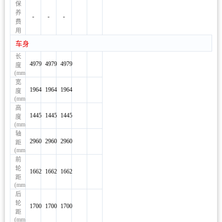
保
养
-
-
-
费
用
车身
长
4979
4979
4979
度
(mm)
宽
1964
1964
1964
度
(mm)
高
1445
1445
1445
度
(mm)
轴
2960
2960
2960
距
(mm)
前
轮
1662
1662
1662
距
(mm)
后
轮
1700
1700
1700
距
(mm)