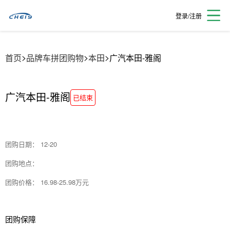
登录/注册
>
>
>
首页
品牌车拼团购物
本田
广汽本田-雅阁
广汽本田-雅阁
连团友
138****1089
260TURBO
11小时前
已结束
国团友
158****9220
2022款
11小时前
团购日期： 12-20
鲁团友
136****7103
260TURBO
12小时前
团购地点：
团购价格： 16.98-25.98万元
利团友
137****1002
舒享版
12小时前
东团友
156****3884
舒享版
12小时前
团购保障