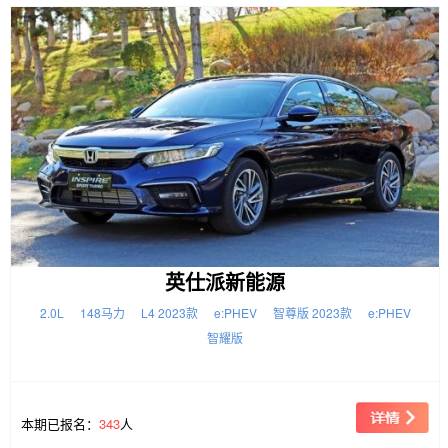
英仕派新能源
2.0L
148马力
L4 2023款
e:PHEV
智尊版 2023款
e:PHEV
智耀版
本期已报名：
343
人