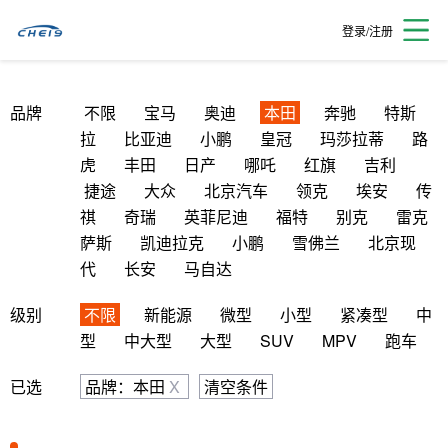
登录/注册
品牌
不限
宝马
奥迪
本田
奔驰
特斯
拉
比亚迪
小鹏
皇冠
玛莎拉蒂
路
虎
丰田
日产
哪吒
红旗
吉利
捷途
大众
北京汽车
领克
埃安
传
祺
奇瑞
英菲尼迪
福特
别克
雷克
萨斯
凯迪拉克
小鹏
雪佛兰
北京现
代
长安
马自达
级别
不限
新能源
微型
小型
紧凑型
中
型
中大型
大型
SUV
MPV
跑车
已选
品牌：本田
X
清空条件